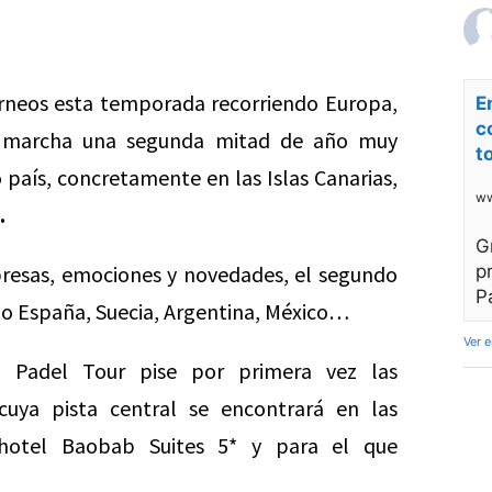
orneos esta temporada recorriendo Europa,
E
c
marcha una segunda mitad de año muy
t
 país, concretamente en las Islas Canarias,
ww
.
G
resas, emociones y novedades, el segundo
p
P
mo España, Suecia, Argentina, México…
Ver 
 Padel Tour pise por primera vez las
cuya pista central se encontrará en las
otel Baobab Suites 5* y para el que