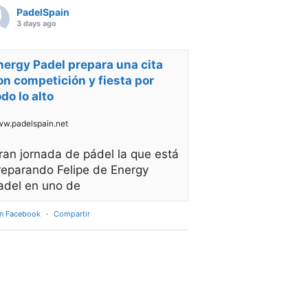
PadelSpain
3 days ago
nergy Padel prepara una cita
on competición y fiesta por
odo lo alto
w.padelspain.net
ran jornada de pádel la que está
reparando Felipe de Energy
adel en uno de
en Facebook
·
Compartir