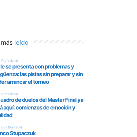
 más
leído