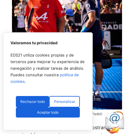
Valoramos tu privacidad
EDS21 utiliza cookies propias y de
terceros para mejorar tu experiencia de
navegación y realizar tareas de análisis.
Puedes consultar nuestra
política de
cookies
.
Rechazar todo
Personalizar
Aceptar todo
Coello y Galán, dos rivales fantásticos (Premier Padel)
Nombres propios que se han ido mostrando y