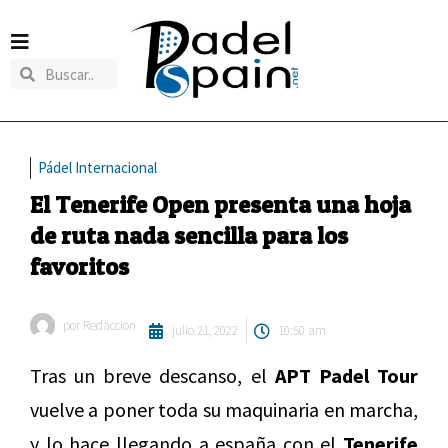
Pádel Internacional
El Tenerife Open presenta una hoja
de ruta nada sencilla para los
favoritos
por
Redaccion
julio 21, 2022
10:50 am
Tras un breve descanso, el
APT Padel Tour
vuelve a poner toda su maquinaria en marcha,
y lo hace llegando a españa con el
Tenerife