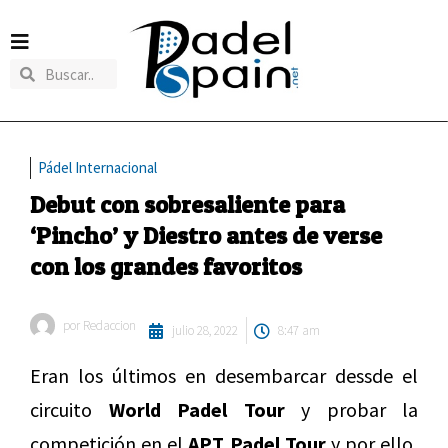
Pádel Internacional
Debut con sobresaliente para
‘Pincho’ y Diestro antes de verse
con los grandes favoritos
por
Redaccion
julio 28, 2022
8:47 am
Eran los últimos en desembarcar dessde el
circuito
World Padel Tour
y probar la
competición en el
APT Padel Tour
y por ello,