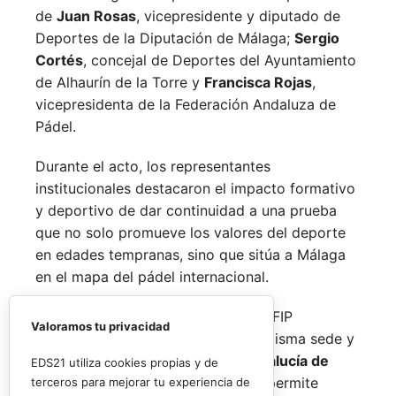
de
Juan Rosas
, vicepresidente y diputado de
Deportes de la Diputación de Málaga;
Sergio
Cortés
, concejal de Deportes del Ayuntamiento
de Alhaurín de la Torre y
Francisca Rojas
,
vicepresidenta de la Federación Andaluza de
Pádel.
Durante el acto, los representantes
institucionales destacaron el impacto formativo
y deportivo de dar continuidad a una prueba
que no solo promueve los valores del deporte
en edades tempranas, sino que sitúa a Málaga
en el mapa del pádel internacional.
De forma paralela al desarrollo del FIP
Valoramos tu privacidad
Promises, la FAP organizará en la misma sede y
fechas los
Internacionales de Andalucía de
EDS21 utiliza cookies propias y de
Menores 2026
. Esta cita paralela permite
terceros para mejorar tu experiencia de