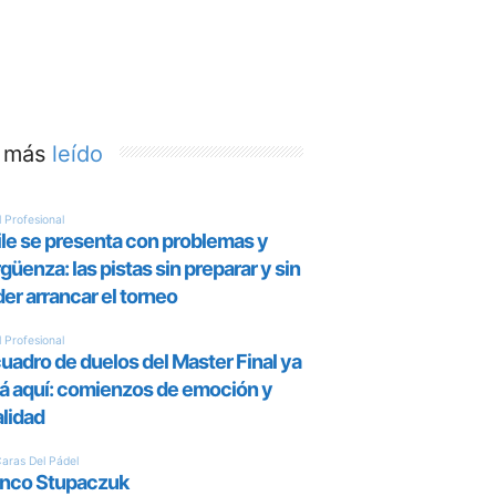
 más
leído