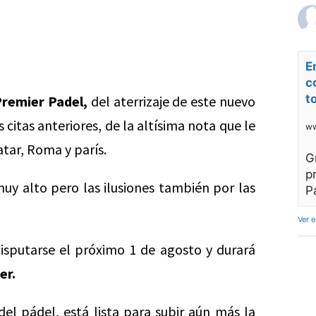
E
c
t
remier Padel,
del aterrizaje de este nuevo
s citas anteriores, de la altísima nota que le
ww
atar, Roma y parís.
G
p
muy alto pero las ilusiones también por las
P
Ver 
sputarse el próximo 1 de agosto y durará
er.
el pádel, está lista para subir aún más la