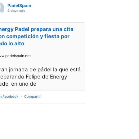
PadelSpain
2 days ago
nergy Padel prepara una cita
on competición y fiesta por
odo lo alto
w.padelspain.net
ran jornada de pádel la que está
reparando Felipe de Energy
adel en uno de
en Facebook
·
Compartir