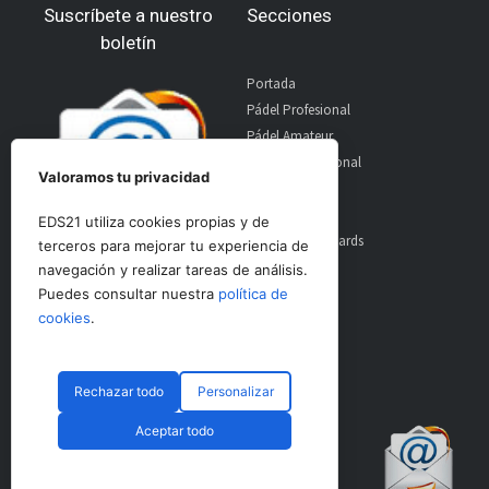
Suscríbete a nuestro
Secciones
boletín
Portada
Pádel Profesional
Pádel Amateur
Pádel Internacional
Valoramos tu privacidad
Entrevistas
Material
EDS21 utiliza cookies propias y de
World Padel Awards
terceros para mejorar tu experiencia de
Contacto
navegación y realizar tareas de análisis.
Publicidad
Puedes consultar nuestra
política de
Aviso Legal
cookies
.
Rechazar todo
Personalizar
© CopyRight 2024 PadelSpain
Aceptar todo