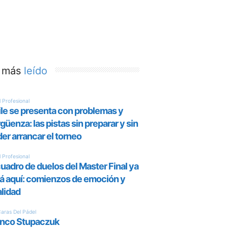
 más
leído