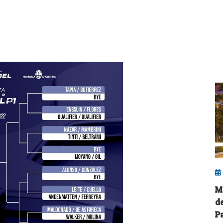
M
d
P