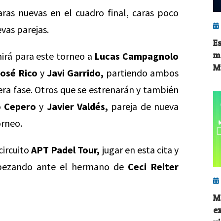
as nuevas en el cuadro final, caras poco
vas parejas.
E
irá para este torneo a
Lucas Campagnolo
m
M
José Rico
y
Javi Garrido,
partiendo ambos
ra fase. Otros que se estrenarán y también
o Cepero
y
Javier Valdés,
pareja de nueva
orneo.
circuito
APT Padel Tour,
jugar en esta cita y
zando ante el hermano de
Ceci Reiter
M
e