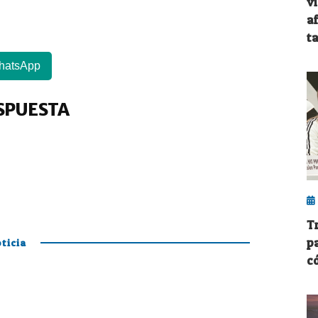
v
a
ta
hatsApp
SPUESTA
T
p
ticia
có