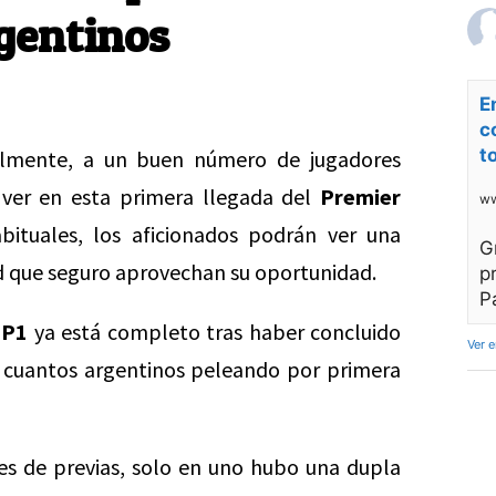
rgentinos
E
c
t
ialmente, a un buen número de jugadores
 ver en esta primera llegada del
Premier
ww
ituales, los aficionados podrán ver una
G
rd que seguro aprovechan su oportunidad.
p
P
 P1
ya está completo tras haber concluido
Ver 
os cuantos argentinos peleando por primera
les de previas, solo en uno hubo una dupla