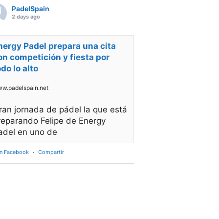
PadelSpain
2 days ago
nergy Padel prepara una cita
on competición y fiesta por
odo lo alto
w.padelspain.net
ran jornada de pádel la que está
reparando Felipe de Energy
adel en uno de
en Facebook
·
Compartir