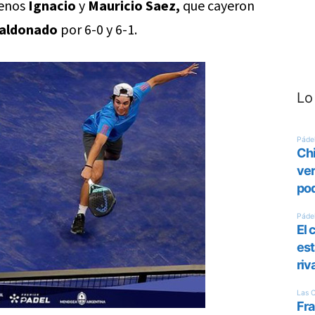
lenos
Ignacio
y
Mauricio Saez,
que cayeron
Maldonado
por 6-0 y 6-1.
Lo