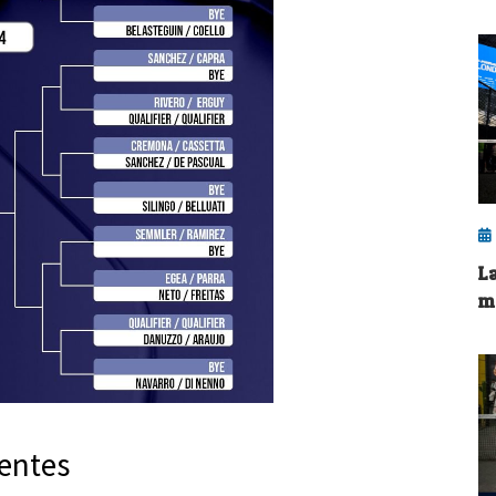
L
m
ientes