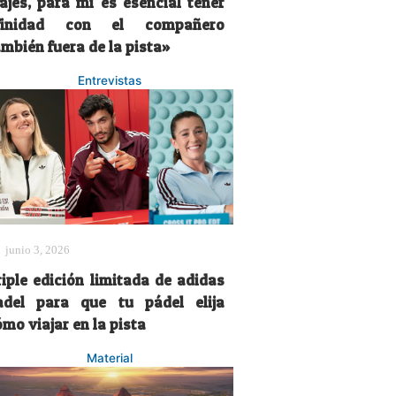
iajes, para mí es esencial tener
finidad con el compañero
mbién fuera de la pista»
Entrevistas
junio 3, 2026
riple edición limitada de adidas
adel para que tu pádel elija
mo viajar en la pista
Material