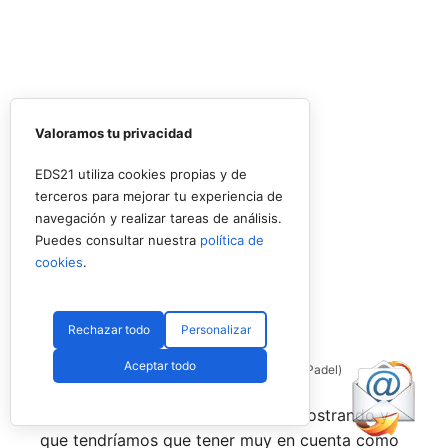
Valoramos tu privacidad
EDS21 utiliza cookies propias y de
terceros para mejorar tu experiencia de
navegación y realizar tareas de análisis.
Puedes consultar nuestra
política de
cookies
.
Rechazar todo
Personalizar
Aceptar todo
Coello y Galán, dos rivales fantásticos (Premier Padel)
Nombres propios que se han ido mostrando y
que tendríamos que tener muy en cuenta como