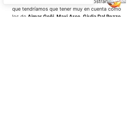
Nombres propios que se han ido mostrando y
que tendríamos que tener muy en cuenta como
los de
Aimar Goñi, Maxi Arce, Giulia Dal Pozzo,
más recientemente
Javi Leal
y
Fran Guerrero
y
otros como los de
Miguel Lamperti
o
Alejandra
Salazar,
a los que siempre recordaremos, y que
están en su etapa más «disfrutona» del pádel,
pensando más en vivir cada partido al máximo
que en los puntos o los títulos.
No por ello hemos de olvidarnos de
Arturo
Coello
y
Agustín Tapia,
que rigen con mano de
hierro el circuito pero que tienen en
Ale Galán
y
en
Fede Chingotto
a dos competidores
sublimes. Dos parejas llamadas a marcar una
época por lo difícil que es jugarles (no digamos
ya ganarles) y que cuando están en su pico de
forma, son una delicia y que, precisamente por