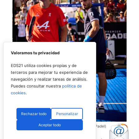
Valoramos tu privacidad
EDS21 utiliza cookies propias y de
terceros para mejorar tu experiencia de
navegación y realizar tareas de análisis.
Puedes consultar nuestra
política de
cookies
.
Rechazar todo
Personalizar
Aceptar todo
Coello y Galán, dos rivales fantásticos (Premier Padel)