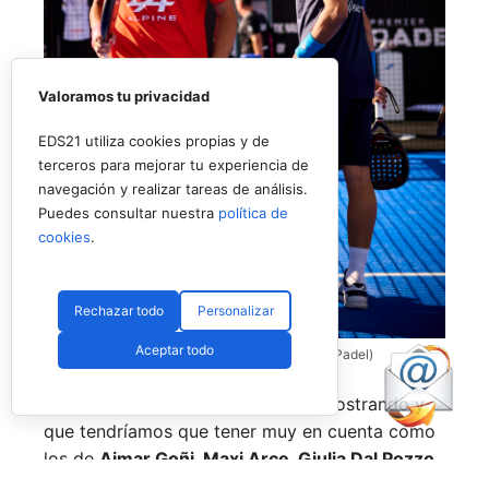
Valoramos tu privacidad
EDS21 utiliza cookies propias y de
terceros para mejorar tu experiencia de
navegación y realizar tareas de análisis.
Puedes consultar nuestra
política de
cookies
.
Rechazar todo
Personalizar
Aceptar todo
Coello y Galán, dos rivales fantásticos (Premier Padel)
Nombres propios que se han ido mostrando y
que tendríamos que tener muy en cuenta como
los de
Aimar Goñi, Maxi Arce, Giulia Dal Pozzo,
más recientemente
Javi Leal
y
Fran Guerrero
y