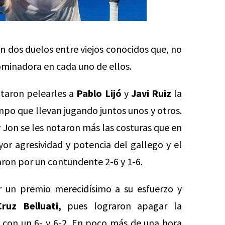
ron dos duelos entre viejos conocidos que, no
ominadora en cada uno de ellos.
taron pelearles a
Pablo Lijó
y
Javi Ruiz
la
empo que llevan jugando juntos unos y otros.
 Jon se les notaron más las costuras que en
or agresividad y potencia del gallego y el
aron por un contundente 2-6 y 1-6.
r un premio merecidísimo a su esfuerzo y
ruz Belluati,
pues lograron apagar la
con un 6- y 6-2. En poco más de una hora