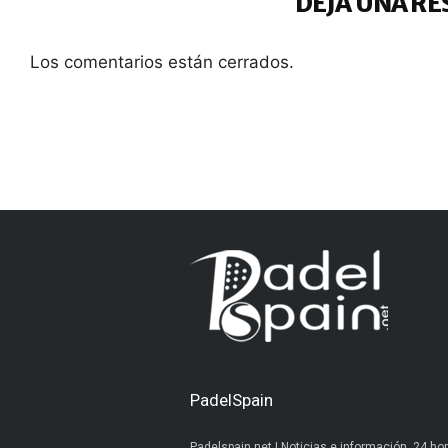
DEJA UNA RE
Los comentarios están cerrados.
PadelSpain
Padelspain.net | Noticias e información. 24 hor