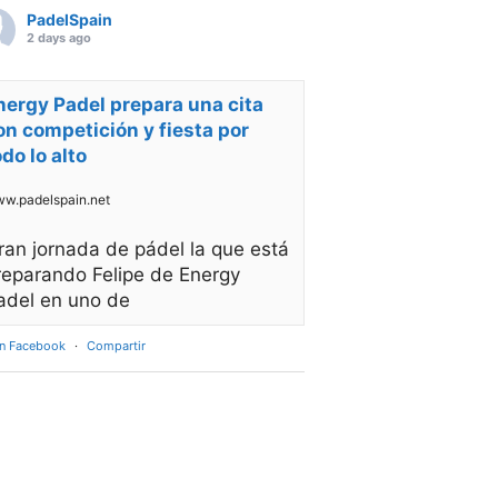
PadelSpain
2 days ago
nergy Padel prepara una cita
on competición y fiesta por
odo lo alto
w.padelspain.net
ran jornada de pádel la que está
reparando Felipe de Energy
adel en uno de
en Facebook
·
Compartir