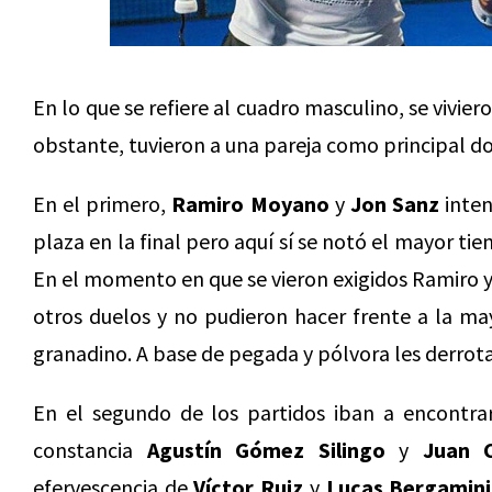
En lo que se refiere al cuadro masculino, se vivie
obstante, tuvieron a una pareja como principal d
En el primero,
Ramiro Moyano
y
Jon Sanz
inten
plaza en la final pero aquí sí se notó el mayor ti
En el momento en que se vieron exigidos Ramiro y
otros duelos y no pudieron hacer frente a la may
granadino. A base de pegada y pólvora les derrot
En el segundo de los partidos iban a encontra
constancia
Agustín Gómez Silingo
y
Juan C
efervescencia de
Víctor Ruiz
y
Lucas Bergamini