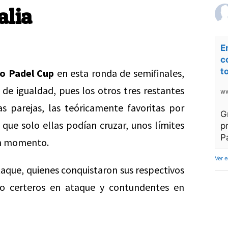
alia
E
c
t
o Padel Cup
en esta ronda de semifinales,
 de igualdad, pues los otros tres restantes
ww
 parejas, las teóricamente favoritas por
G
que solo ellas podían cruzar, unos límites
p
P
gún momento.
Ver 
taque, quienes conquistaron sus respectivos
do certeros en ataque y contundentes en