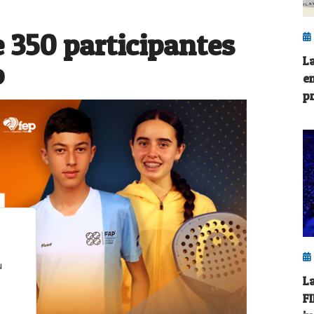
 350 participantes
L
o
e
pr
u
L
F