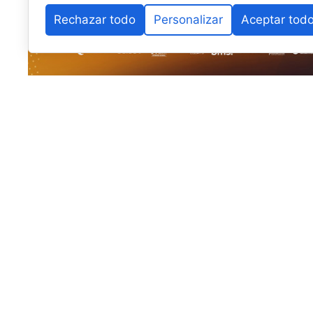
Rechazar todo
Personalizar
Aceptar tod
El pádel base internacional vuelve a fijar su mirada e
Alhaurín de la Torre
se prepara para albergar la
sext
Málaga
, uno de los torneos más longevos y consolid
Internacional de Pádel (FIP)
, cuya estructura se desp
Organizado por la
Federación Andaluza de Pádel (F
Diputación de Málaga
y el
Ayuntamiento de Alhaurín
las instituciones locales por el fomento del deporte b
como referente en la organización de eventos deport
Una vitrina internacional: 350 dep