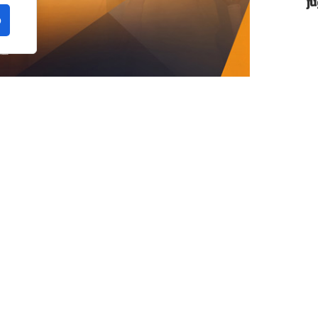
j
o
n la provincia de Málaga. La localidad de
a edición del FIP Promises Diputación de
ados del circuito de menores de la
Federación
liega en cuatro continentes.
AP)
con el patrocinio y colaboración de la
 de la Torre
, la prueba apuntala la apuesta de
ase y la proyección internacional de la región
ivos.
ortistas de 9 países