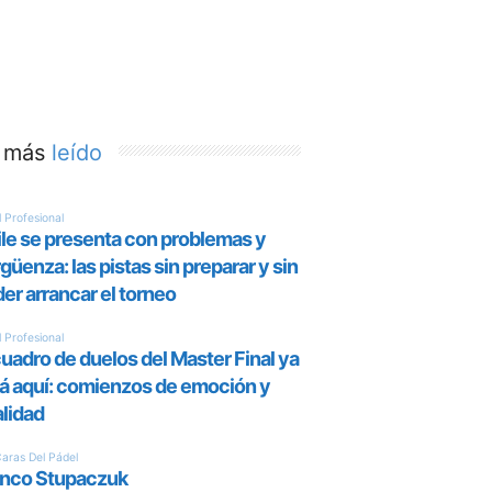
 más
leído