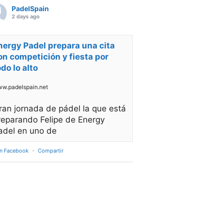
PadelSpain
2 days ago
nergy Padel prepara una cita
on competición y fiesta por
odo lo alto
w.padelspain.net
ran jornada de pádel la que está
reparando Felipe de Energy
adel en uno de
en Facebook
·
Compartir