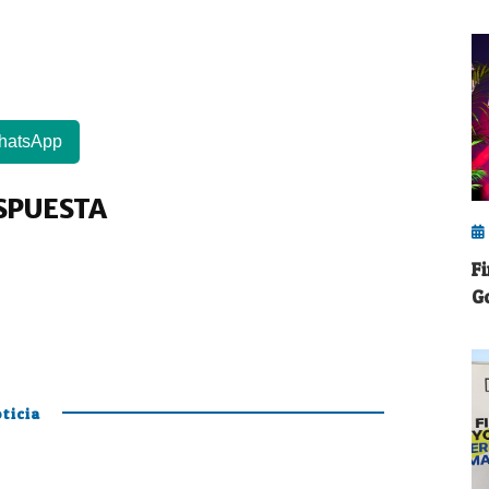
hatsApp
SPUESTA
F
G
ticia