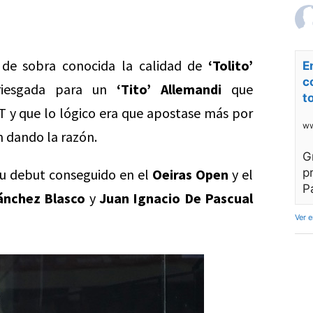
 de sobra conocida la calidad de
‘Tolito’
E
c
riesgada para un
‘Tito’ Allemandi
que
t
PT y que lo lógico era que apostase más por
ww
n dando la razón.
G
e su debut conseguido en el
Oeiras Open
y el
p
P
ánchez Blasco
y
Juan Ignacio De Pascual
Ver 