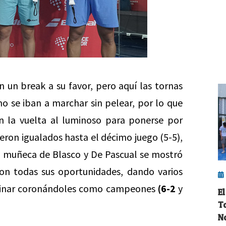
un break a su favor, pero aquí las tornas
o se iban a marchar sin pelear, por lo que
n la vuelta al luminoso para ponerse por
ueron igualados hasta el décimo juego (5-5),
a muñeca de Blasco y De Pascual se mostró
ron todas sus oportunidades, dando varios
rminar coronándoles como campeones
(6-2
y
El
T
N