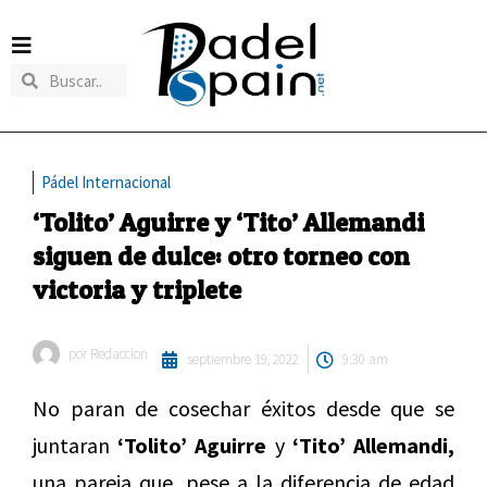
Pádel Internacional
‘Tolito’ Aguirre y ‘Tito’ Allemandi
siguen de dulce: otro torneo con
victoria y triplete
por
Redaccion
septiembre 19, 2022
9:30 am
No paran de cosechar éxitos desde que se
juntaran
‘Tolito’ Aguirre
y
‘Tito’ Allemandi,
una pareja que, pese a la diferencia de edad