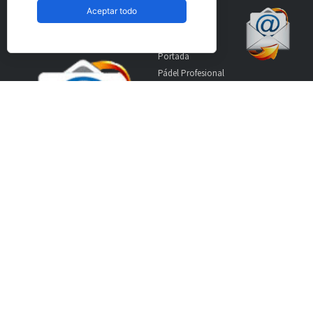
Aceptar todo
Suscríbete a nuestro
Secciones
boletín
Portada
Pádel Profesional
Pádel Amateur
Pádel Internacional
Entrevistas
Material
World Padel Awards
Contacto
Publicidad
Aviso Legal
© CopyRight 2024 PadelSpain