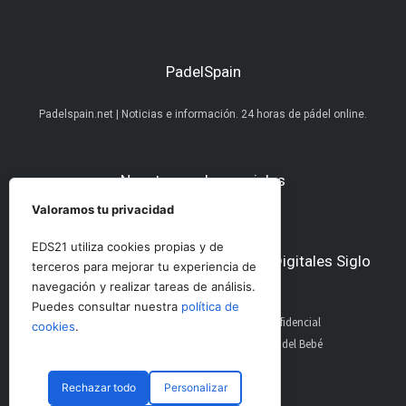
PadelSpain
Padelspain.net | Noticias e información. 24 horas de pádel online.
Nuestras redes sociales
Valoramos tu privacidad
EDS21 utiliza cookies propias y de
Otros medios del Grupo Ediciones Digitales Siglo
terceros para mejorar tu experiencia de
21
navegación y realizar tareas de análisis.
Puedes consultar nuestra
política de
AltoDirectivo
GolfConfidencial
cookies
.
RRHHDigital
El Diario del Bebé
The Imagine House
Rechazar todo
Personalizar