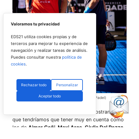
Valoramos tu privacidad
EDS21 utiliza cookies propias y de
terceros para mejorar tu experiencia de
navegación y realizar tareas de análisis.
Puedes consultar nuestra
política de
cookies
.
Rechazar todo
Personalizar
Aceptar todo
Coello y Galán, dos rivales fantásticos (Premier Padel)
Nombres propios que se han ido mostrando y
que tendríamos que tener muy en cuenta como
los de
Aimar Goñi, Maxi Arce, Giulia Dal Pozzo,
más recientemente
Javi Leal
y
Fran Guerrero
y