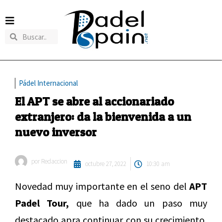
Pádel Internacional
El APT se abre al accionariado
extranjero: da la bienvenida a un
nuevo inversor
por
Redaccion
octubre 27, 2022
10:30 am
Novedad muy importante en el seno del
APT
Padel Tour,
que ha dado un paso muy
destacado apra continuar con su crecimiento,