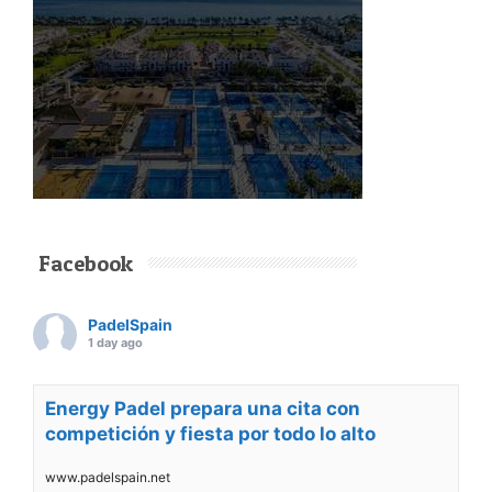
Facebook
PadelSpain
1 day ago
Energy Padel prepara una cita con
competición y fiesta por todo lo alto
www.padelspain.net