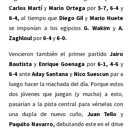
Carlos Martí
y
Mario Ortega
por
5-7, 6-4
y
6-4,
al tiempo que
Diego Gil
y
Mario Huete
se imponían a los egipcios
G. Wakim
y
A.
Zaghloul
por
6-4
y
6-0.
Vencieron también el primer partido
Jairo
Bautista
y
Enrique Goenaga
por
6-1, 4-6
y
6-4
ante
Aday Santana
y
Nico Suescun
par a
luego hacer la machada del día. Porque estos
dos jóvenes que juegan (y mucho) a esto,
pasarían a la pista central para vérselas con
una dupla de nuevo cuño,
Juan Tello
y
Paquito Navarro,
debutando este en el drive