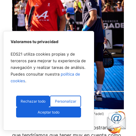
Valoramos tu privacidad
EDS21 utiliza cookies propias y de
terceros para mejorar tu experiencia de
navegación y realizar tareas de análisis.
Puedes consultar nuestra
política de
cookies
.
Rechazar todo
Personalizar
Aceptar todo
Coello y Galán, dos rivales fantásticos (Premier Padel)
Nombres propios que se han ido mostrando y
que tendríamos que tener muy en cuenta como