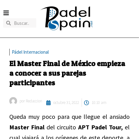
Pádel Internacional
El Master Final de México empieza
a conocer a sus parejas
participantes
por
Redaccion
octubre 31, 2022
10:10 am
Queda muy poco para que llegue el ansiado
Master Final
del circuito
APT Padel Tour,
el
cual viajará a los orígenes de este deporte, a