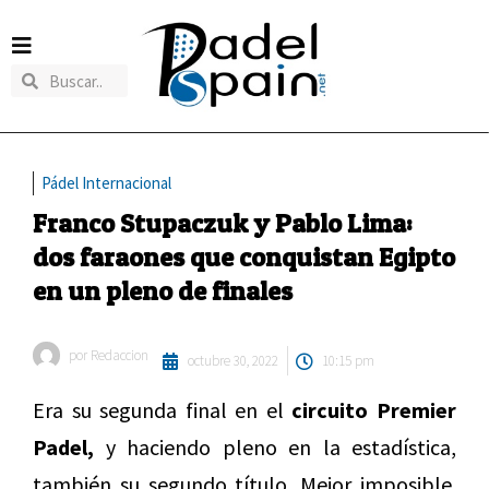
Pádel Internacional
Franco Stupaczuk y Pablo Lima:
dos faraones que conquistan Egipto
en un pleno de finales
por
Redaccion
octubre 30, 2022
10:15 pm
Era su segunda final en el
circuito Premier
Padel,
y haciendo pleno en la estadística,
también su segundo título. Mejor imposible.