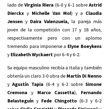
lado de
Virginia Riera
(6-0 y 6-1 sobre
Astrid
Dierckx
y
Michelle Van Mol
) y a
Claudia
Jensen
y
Daira Valenzuela,
la pareja más
joven de la competición con 17 y 18 años,
respectivamente pero con un aplomo
tremendo para imponerse a
Elyne Boeykens
y
Elizabeth Wyckaert
por 6-4 y 6-2.
Su equipo masculino recibía a Italia y también
obtenía un claro 3-0 obra de
Martín Di Nenno
y
Agustín Tapia
(6-4 y 6-2 sobre
Simone
Cremona
y
Marco Cassetta
),
Fernando
Belasteguín
y
Fede Chingotto
(6-3 y 6-2
sobre
Giulio Graziotti
y
Riccardo Sinicropi
) y