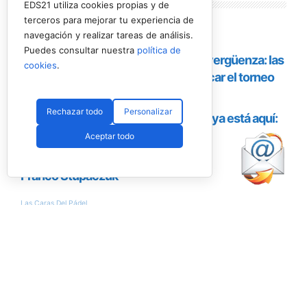
Lo más
leído
EDS21 utiliza cookies propias y de
terceros para mejorar tu experiencia de
navegación y realizar tareas de análisis.
Puedes consultar nuestra
política de
cookies
.
Rechazar todo
Personalizar
Aceptar todo