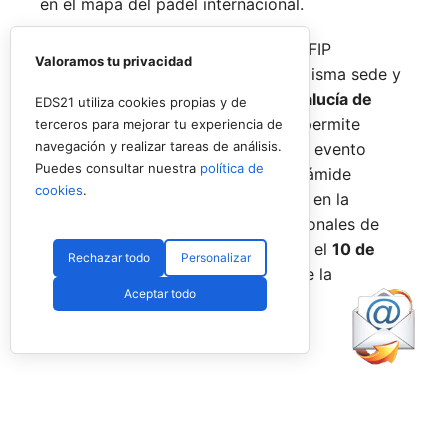
en el mapa del pádel internacional.
De forma paralela al desarrollo del FIP
Valoramos tu privacidad
Promises, la FAP organizará en la misma sede y
fechas los
Internacionales de Andalucía de
EDS21 utiliza cookies propias y de
Menores 2026
. Esta cita paralela permite
terceros para mejorar tu experiencia de
navegación y realizar tareas de análisis.
incorporar la categoría
benjamín
al evento
Puedes consultar nuestra
política de
global, completando así toda la pirámide
cookies
.
formativa.
El plazo para registrarse en la
categoría benjamín de los Internacionales de
Andalucía permanece abierto hasta el
10 de
Rechazar todo
Personalizar
agosto
a través de la web oficial de la
Aceptar todo
Federación.