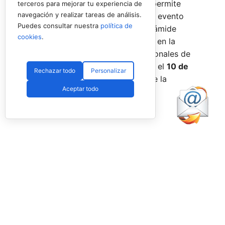
Menores 2026
. Esta cita paralela permite
terceros para mejorar tu experiencia de
navegación y realizar tareas de análisis.
incorporar la categoría
benjamín
al evento
Puedes consultar nuestra
política de
global, completando así toda la pirámide
cookies
.
formativa.
El plazo para registrarse en la
categoría benjamín de los Internacionales de
Andalucía permanece abierto hasta el
10 de
Rechazar todo
Personalizar
agosto
a través de la web oficial de la
Aceptar todo
Federación.
Facebook
PadelSpain
2 days ago