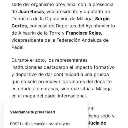
sede del organismo provincial con la presencia
de
Juan Rosas
, vicepresidente y diputado de
Deportes de la Diputación de Málaga;
Sergio
Cortés
, concejal de Deportes del Ayuntamiento
de Alhaurín de la Torre y
Francisca Rojas
,
vicepresidenta de la Federación Andaluza de
Pádel.
Durante el acto, los representantes
institucionales destacaron el impacto formativo
y deportivo de dar continuidad a una prueba
que no solo promueve los valores del deporte
en edades tempranas, sino que sitúa a Málaga
en el mapa del pádel internacional.
De forma paralela al desarrollo del FIP
Valoramos tu privacidad
Promises, la FAP organizará en la misma sede y
fechas los
Internacionales de Andalucía de
EDS21 utiliza cookies propias y de