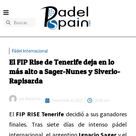
Pádel Internacional
El FIP Rise de Tenerife deja en lo
más alto a Sager-Nunes y Siverio-
Rapisarda
por
Redaccion
noviembre 15, 2022
10:00 am
El
FIP RISE Tenerife
decidió a sus ganadores
finales. Tras siete días de intenso pádel
internacional, el argentino
Ignacio Sager
y el