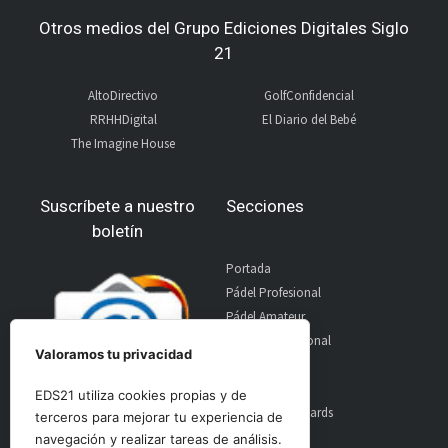
Otros medios del Grupo Ediciones Digitales Siglo
21
AltoDirectivo
GolfConfidencial
RRHHDigital
El Diario del Bebé
The Imagine House
Suscríbete a nuestro
Secciones
boletín
Portada
Pádel Profesional
Pádel Amateur
Pádel Internacional
Valoramos tu privacidad
Entrevistas
Material
EDS21 utiliza cookies propias y de
World Padel Awards
terceros para mejorar tu experiencia de
Contacto
navegación y realizar tareas de análisis.