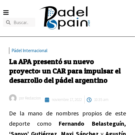
Pádel Internacional
La APA presentó su nuevo
proyecto: un CAR para impulsar el
desarrollo del pádel argentino
por
Redaccion
noviembre 17, 2022
10:35 am
De la mano de nombres propios de este
deporte como
Fernando Belasteguín,
‘Sanyo’ Gutiérrez, Maxi Sánchez
y
Agustín