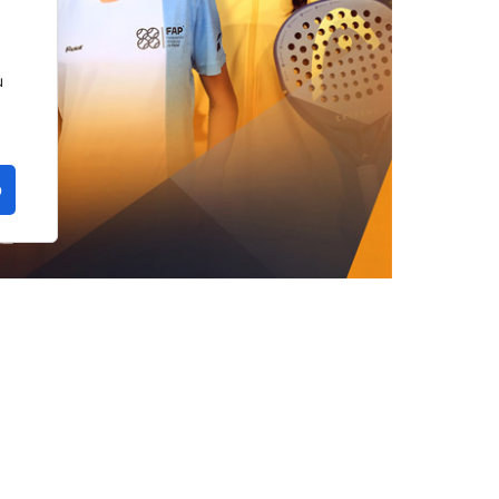
u
o
n la provincia de Málaga. La localidad de
a edición del FIP Promises Diputación de
ados del circuito de menores de la
Federación
liega en cuatro continentes.
AP)
con el patrocinio y colaboración de la