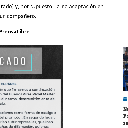
itado) y, por supuesto, la no aceptación en
ia un compañero.
#PrensaLibre
N
P
r