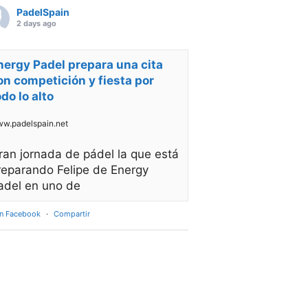
PadelSpain
2 days ago
nergy Padel prepara una cita
on competición y fiesta por
odo lo alto
w.padelspain.net
ran jornada de pádel la que está
reparando Felipe de Energy
adel en uno de
en Facebook
·
Compartir