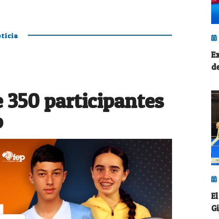
ticia
Ex
d
 350 participantes
o
E
G