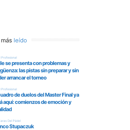
 más
leído