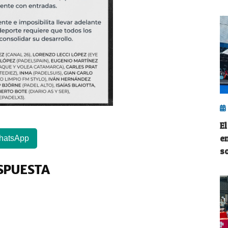
E
e
hatsApp
s
SPUESTA