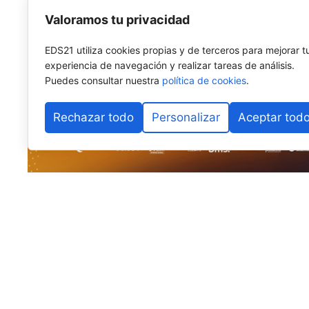
Valoramos tu privacidad
EDS21 utiliza cookies propias y de terceros para mejorar t
experiencia de navegación y realizar tareas de análisis.
Puedes consultar nuestra
política de cookies
.
Rechazar todo
Personalizar
Aceptar tod
El pádel base internacional vuelve a fijar su mirada e
Alhaurín de la Torre
se prepara para albergar la
sext
Málaga
, uno de los torneos más longevos y consolid
Internacional de Pádel (FIP)
, cuya estructura se desp
Organizado por la
Federación Andaluza de Pádel (F