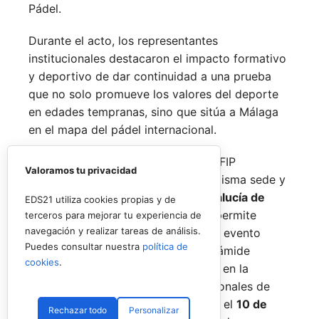
Pádel.
Durante el acto, los representantes
institucionales destacaron el impacto formativo
y deportivo de dar continuidad a una prueba
que no solo promueve los valores del deporte
en edades tempranas, sino que sitúa a Málaga
en el mapa del pádel internacional.
De forma paralela al desarrollo del FIP
Valoramos tu privacidad
Promises, la FAP organizará en la misma sede y
fechas los
Internacionales de Andalucía de
EDS21 utiliza cookies propias y de
Menores 2026
. Esta cita paralela permite
terceros para mejorar tu experiencia de
navegación y realizar tareas de análisis.
incorporar la categoría
benjamín
al evento
Puedes consultar nuestra
política de
global, completando así toda la pirámide
cookies
.
formativa.
El plazo para registrarse en la
categoría benjamín de los Internacionales de
Andalucía permanece abierto hasta el
10 de
Rechazar todo
Personalizar