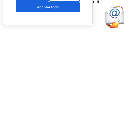
agosto
a través de la web oficial de la
Aceptar todo
Federación.
Facebook
PadelSpain
2 days ago
Energy Padel prepara una cita con
competición y fiesta por todo lo alto
www.padelspain.net
Gran jornada de pádel la que está