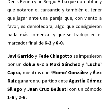
Denis Perino y un Sergio Alba que doblablan y
que notaron el cansancio y también el tener
que jugar ante una pareja que, con viento a
favor, es demoledora, algo que consiguieron
nada más comenzar y que se tradujo en el
marcador final de
6-2
y
6-0.
Javi Garrido
y
Fede Chingotto
se impusieron
por un
doble 6-2
a
Maxi Sánchez
y
‘Lucho’
Capra,
mientras que
‘Momo’ González
y
Álex
Ruiz
ganaron su partido ante
Agustín Gómez
Silingo
y
Juan Cruz Belluati
con un cómodo
1-6
y
2-6.