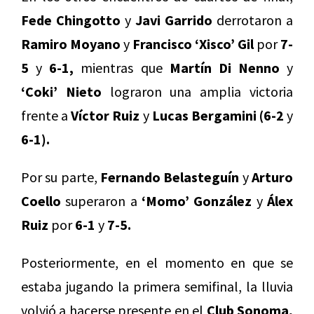
Fede Chingotto
y
Javi Garrido
derrotaron a
Ramiro Moyano
y
Francisco ‘Xisco’ Gil
por
7-
5
y
6-1,
mientras que
Martín Di Nenno
y
‘Coki’ Nieto
lograron una amplia victoria
frente a
Víctor Ruiz
y
Lucas Bergamini (6-2
y
6-1).
Por su parte,
Fernando Belasteguín
y
Arturo
Coello
superaron a
‘Momo’ González
y
Álex
Ruiz
por
6-1
y
7-5.
Posteriormente, en el momento en que se
estaba jugando la primera semifinal, la lluvia
volvió a hacerse presente en el
Club Sonoma,