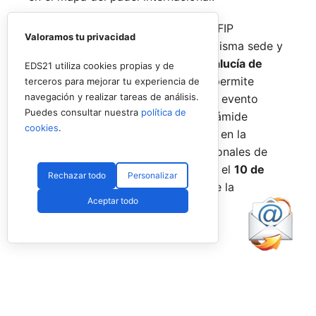
De forma paralela al desarrollo del FIP
Valoramos tu privacidad
Promises, la FAP organizará en la misma sede y
fechas los
Internacionales de Andalucía de
EDS21 utiliza cookies propias y de
Menores 2026
. Esta cita paralela permite
terceros para mejorar tu experiencia de
navegación y realizar tareas de análisis.
incorporar la categoría
benjamín
al evento
Puedes consultar nuestra
política de
global, completando así toda la pirámide
cookies
.
formativa.
El plazo para registrarse en la
categoría benjamín de los Internacionales de
Andalucía permanece abierto hasta el
10 de
Rechazar todo
Personalizar
agosto
a través de la web oficial de la
Aceptar todo
Federación.