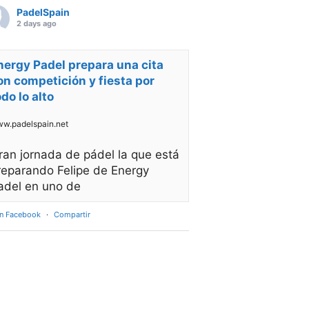
PadelSpain
2 days ago
nergy Padel prepara una cita
on competición y fiesta por
odo lo alto
w.padelspain.net
ran jornada de pádel la que está
reparando Felipe de Energy
adel en uno de
en Facebook
·
Compartir