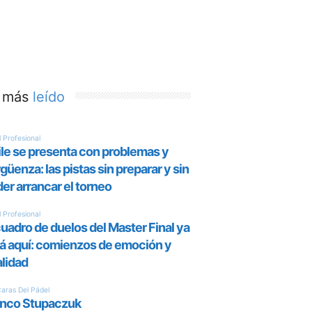
 más
leído