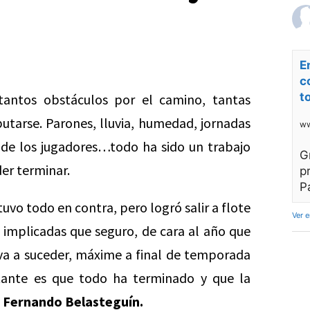
E
c
t
tantos obstáculos por el camino, tantas
putarse. Parones, lluvia, humedad, jornadas
ww
o de los jugadores…todo ha sido un trabajo
G
er terminar.
p
P
tuvo todo en contra, pero logró salir a flote
Ver 
s implicadas que seguro, de cara al año que
va a suceder, máxime a final de temporada
tante es que todo ha terminado y que la
y
Fernando Belasteguín.