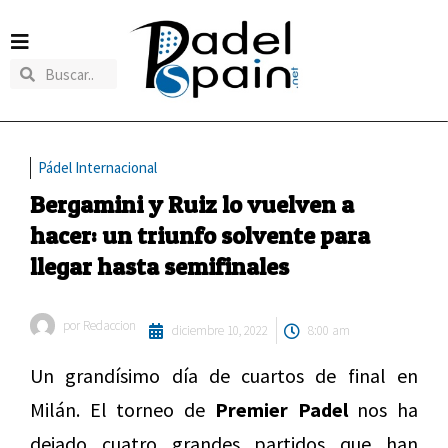
Pádel Internacional
Bergamini y Ruiz lo vuelven a
hacer: un triunfo solvente para
llegar hasta semifinales
por
Redaccion
diciembre 10, 2022
8:00 am
Un grandísimo día de cuartos de final en
Milán. El torneo de
Premier Padel
nos ha
dejado cuatro grandes partidos que han