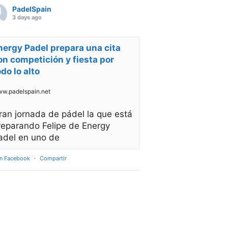
PadelSpain
3 days ago
nergy Padel prepara una cita
on competición y fiesta por
odo lo alto
w.padelspain.net
ran jornada de pádel la que está
reparando Felipe de Energy
adel en uno de
en Facebook
·
Compartir