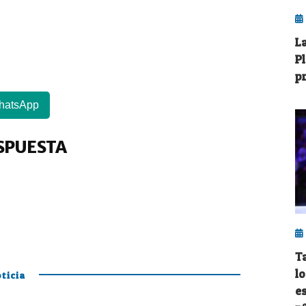
L
P
p
hatsApp
SPUESTA
T
l
ticia
es