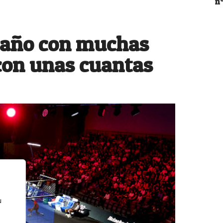
nº
 año con muchas
con unas cuantas
u