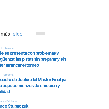
 más
leído