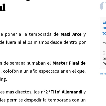
al
E
c
t
ede poner a la temporada de
Maxi Arce
y
de fuera ni ellos mismos desde dentro por
ww
G
p
fin de semana sumaban el
Master Final de
P
l colofón a un año espectacular en el que,
Ver 
ing.
les más directos, los nº2
‘Tito’ Allemandi
y
 les permite despedir la temporada con un