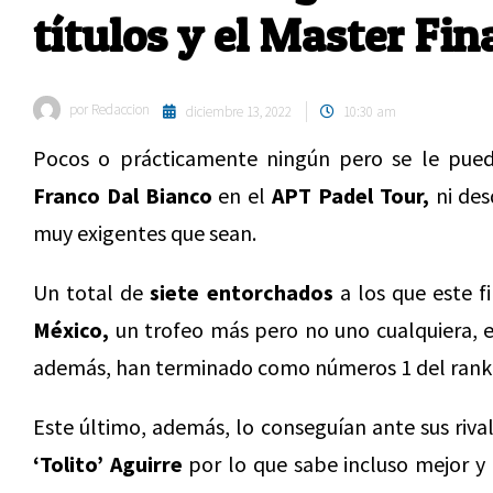
títulos y el Master Fin
por
Redaccion
diciembre 13, 2022
10:30 am
Pocos o prácticamente ningún pero se le pu
Franco Dal Bianco
en el
APT Padel Tour,
ni des
muy exigentes que sean.
Un total de
siete entorchados
a los que este 
México,
un trofeo más pero no uno cualquiera, e
además, han terminado como números 1 del rank
Este último, además, lo conseguían ante sus riva
‘Tolito’ Aguirre
por lo que sabe incluso mejor y