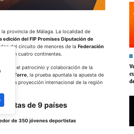
n la provincia de Málaga. La localidad de
a edición del FIP Promises Diputación de
ados del circuito de menores de la
Federación
liega en cuatro continentes.
V
AP)
con el patrocinio y colaboración de la
u
c
 de la Torre
, la prueba apuntala la apuesta de
d
ase y la proyección internacional de la región
ivos.
o
ortistas de 9 países
edor de 350 jóvenes deportistas
Gran Bretaña,
México,
Italia,
Portugal,