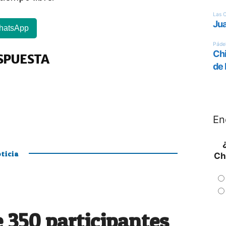
hatsApp
SPUESTA
En
ticia
Ch
 350 participantes