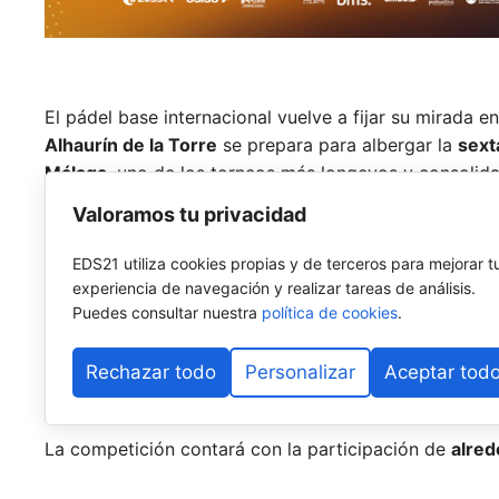
El pádel base internacional vuelve a fijar su mirada e
Alhaurín de la Torre
se prepara para albergar la
sext
Málaga
, uno de los torneos más longevos y consolid
Internacional de Pádel (FIP)
, cuya estructura se desp
Valoramos tu privacidad
Organizado por la
Federación Andaluza de Pádel (F
EDS21 utiliza cookies propias y de terceros para mejorar t
Diputación de Málaga
y el
Ayuntamiento de Alhaurín
experiencia de navegación y realizar tareas de análisis.
las instituciones locales por el fomento del deporte b
Puedes consultar nuestra
política de cookies
.
como referente en la organización de eventos deport
Rechazar todo
Personalizar
Aceptar tod
Una vitrina internacional: 350 dep
La competición contará con la participación de
alred
procedentes de nueve naciones:
España,
Dinamarca,