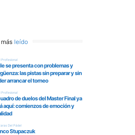
 más
leído