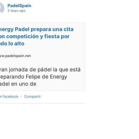
PadelSpain
2 days ago
nergy Padel prepara una cita
on competición y fiesta por
odo lo alto
w.padelspain.net
ran jornada de pádel la que está
reparando Felipe de Energy
adel en uno de
en Facebook
·
Compartir