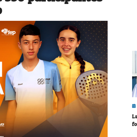
o
L
f