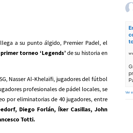
E
c
t
llega a su punto álgido, Premier Padel, el
l
primer torneo ‘Legends’
de su historia en
ww
G
p
SG, Nasser Al-Khelaïfi, jugadores del fútbol
P
jugadores profesionales de pádel locales, se
Ver 
 por eliminatorias de 40 jugadores, entre
dorf, Diego Forlán, Íker Casillas, John
ancesco Totti.