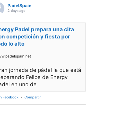
PadelSpain
2 days ago
nergy Padel prepara una cita
on competición y fiesta por
odo lo alto
w.padelspain.net
ran jornada de pádel la que está
reparando Felipe de Energy
adel en uno de
en Facebook
·
Compartir