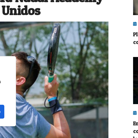
 Unidos
P
c
u
o
E
c