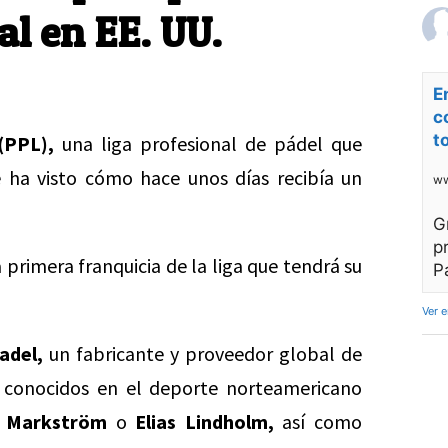
al en EE. UU.
E
c
t
(PPL),
una liga profesional de pádel que
 ha visto cómo hace unos días recibía un
ww
G
p
primera franquicia de la liga que tendrá su
P
Ver 
adel,
un fabricante y proveedor global de
 conocidos en el deporte norteamericano
 Markström
o
Elias Lindholm,
así como