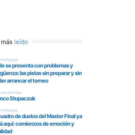
 más
leído