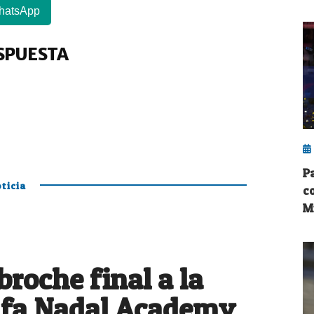
hatsApp
SPUESTA
P
ticia
c
M
roche final a la
Rafa Nadal Academy