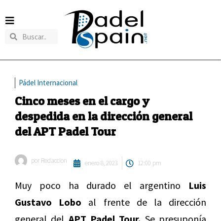
Pádel Internacional
Cinco meses en el cargo y
despedida en la dirección general
del APT Padel Tour
por
Redaccion
enero 8, 2023
12:00 pm
Muy poco ha durado el argentino
Luis
Gustavo Lobo
al frente de la dirección
general del
APT Padel Tour.
Se presuponía