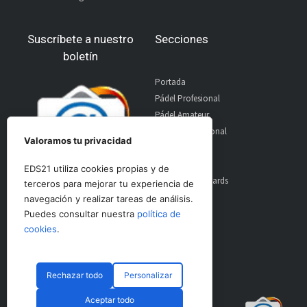
Suscríbete a nuestro
Secciones
boletín
Portada
Pádel Profesional
Pádel Amateur
Pádel Internacional
Valoramos tu privacidad
Entrevistas
Material
EDS21 utiliza cookies propias y de
World Padel Awards
terceros para mejorar tu experiencia de
Contacto
navegación y realizar tareas de análisis.
Publicidad
Puedes consultar nuestra
política de
Aviso Legal
cookies
.
Rechazar todo
Personalizar
© CopyRight 2024 PadelSpain
Aceptar todo