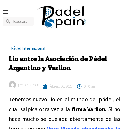
Pádel Internacional
Lío entre la Asociación de Pádel
Argentino y Varlion
por
Redaccion
febrero 16, 2023
9:40 am
Tenemos nuevo lío en el mundo del pádel, el
cual salpica otra vez a la
firma Varlion.
Si no
hace mucho se quejaba abiertamente de las
formas en que
Vero Virseda abandonaba la