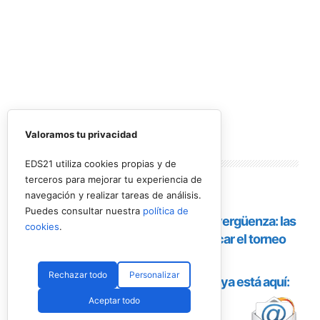
Valoramos tu privacidad
Lo más
leído
EDS21 utiliza cookies propias y de
terceros para mejorar tu experiencia de
navegación y realizar tareas de análisis.
Puedes consultar nuestra
política de
cookies
.
Rechazar todo
Personalizar
Aceptar todo