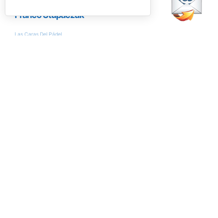
Encuesta
¿Conseguirán Ale Galán y Fede Chingotto
llegar al nº1 del ranking?
Si
No