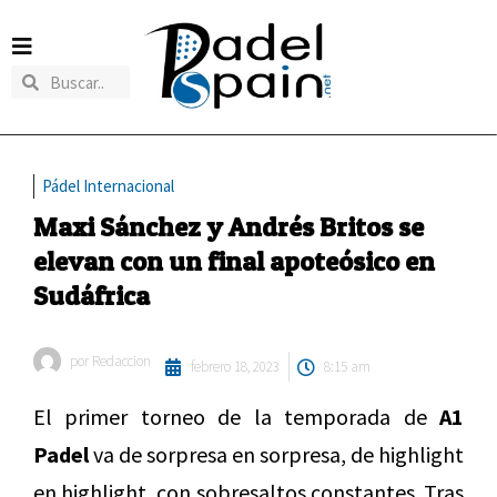
Pádel Internacional
Maxi Sánchez y Andrés Britos se
elevan con un final apoteósico en
Sudáfrica
por
Redaccion
febrero 18, 2023
8:15 am
El primer torneo de la temporada de
A1
Padel
va de sorpresa en sorpresa, de highlight
en highlight, con sobresaltos constantes. Tras