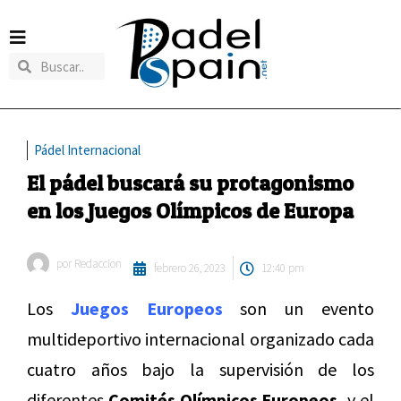
Pádel Internacional
El pádel buscará su protagonismo
en los Juegos Olímpicos de Europa
por
Redaccion
febrero 26, 2023
12:40 pm
Los
Juegos Europeos
son un evento
multideportivo internacional organizado cada
cuatro años bajo la supervisión de los
diferentes
Comités Olímpicos Europeos,
y el