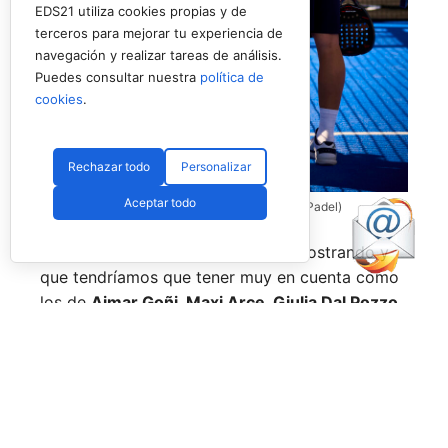
EDS21 utiliza cookies propias y de
terceros para mejorar tu experiencia de
navegación y realizar tareas de análisis.
Puedes consultar nuestra
política de
cookies
.
Rechazar todo
Personalizar
Aceptar todo
Coello y Galán, dos rivales fantásticos (Premier Padel)
Nombres propios que se han ido mostrando y
que tendríamos que tener muy en cuenta como
los de
Aimar Goñi, Maxi Arce, Giulia Dal Pozzo,
más recientemente
Javi Leal
y
Fran Guerrero
y
otros como los de
Miguel Lamperti
o
Alejandra
Salazar,
a los que siempre recordaremos, y que
están en su etapa más «disfrutona» del pádel,
pensando más en vivir cada partido al máximo