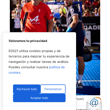
Valoramos tu privacidad
EDS21 utiliza cookies propias y de
terceros para mejorar tu experiencia de
navegación y realizar tareas de análisis.
Puedes consultar nuestra
política de
cookies
.
Rechazar todo
Personalizar
Aceptar todo
Coello y Galán, dos rivales fantásticos (Premier Padel)