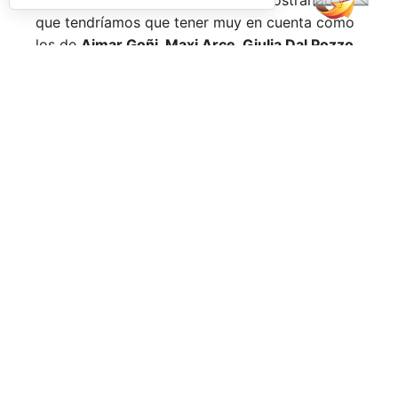
Nombres propios que se han ido mostrando y
que tendríamos que tener muy en cuenta como
los de
Aimar Goñi, Maxi Arce, Giulia Dal Pozzo,
más recientemente
Javi Leal
y
Fran Guerrero
y
otros como los de
Miguel Lamperti
o
Alejandra
Salazar,
a los que siempre recordaremos, y que
están en su etapa más «disfrutona» del pádel,
pensando más en vivir cada partido al máximo
que en los puntos o los títulos.
No por ello hemos de olvidarnos de
Arturo
Coello
y
Agustín Tapia,
que rigen con mano de
hierro el circuito pero que tienen en
Ale Galán
y
en
Fede Chingotto
a dos competidores
sublimes. Dos parejas llamadas a marcar una
época por lo difícil que es jugarles (no digamos
ya ganarles) y que cuando están en su pico de
forma, son una delicia y que, precisamente por
esa rivalidad que tienen, se obligan a mejorar