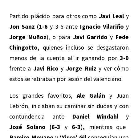
Partido plácido para otros como
Javi Leal
y
Jon Sanz (1-6
y 3-6 ante
Ignacio Vilariño
y
Jorge Muñoz
), o para
Javi Garrido
y
Fede
Chingotto,
quienes incluso se desgastaron
menos de la cuenta al ir ganando por
3-0
frente a
Javi Rico
y
Jorge Ruiz
y ver cómo
estos se retiraban por lesión del valenciano.
Los grandes favoritos,
Ale Galán
y Juan
Lebrón, iniciaban su caminar sin dudas y con
contundencia ante
Daniel Windahl
y
José
Solano (6-3
y
6-3),
mientras que
Ramiro Moyano
y
‘Xisco’ Gil
conseguían una