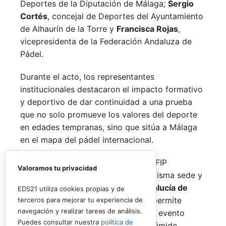
Deportes de la Diputación de Málaga;
Sergio
Cortés
, concejal de Deportes del Ayuntamiento
de Alhaurín de la Torre y
Francisca Rojas
,
vicepresidenta de la Federación Andaluza de
Pádel.
Durante el acto, los representantes
institucionales destacaron el impacto formativo
y deportivo de dar continuidad a una prueba
que no solo promueve los valores del deporte
en edades tempranas, sino que sitúa a Málaga
en el mapa del pádel internacional.
De forma paralela al desarrollo del FIP
Valoramos tu privacidad
Promises, la FAP organizará en la misma sede y
fechas los
Internacionales de Andalucía de
EDS21 utiliza cookies propias y de
Menores 2026
. Esta cita paralela permite
terceros para mejorar tu experiencia de
navegación y realizar tareas de análisis.
incorporar la categoría
benjamín
al evento
Puedes consultar nuestra
política de
global, completando así toda la pirámide