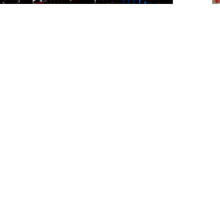
F
y
curso deportivo, y conviene hacer una
d
os 6-7 meses del pádel en 2026, un pequeño
o de lo peor.
n de diferentes actores y actrices del
de contenido que día a día están inmersos en
llo, voces más que autorizadas para opinar
mporada.
oticias en nuestro medio,
Álvaro López,
n,
quien nos ha dejado esta opinión de cómo
eur.
D
pr