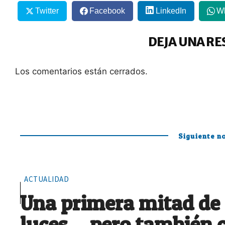
Twitter
Facebook
LinkedIn
W
DEJA UNA RE
Los comentarios están cerrados.
Siguiente no
ACTUALIDAD
Una primera mitad de
luces… pero también 