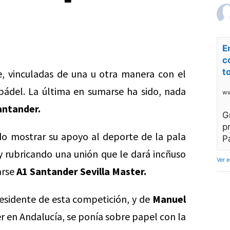
E
c
t
 vinculadas de una u otra manera con el
ádel. La última en sumarse ha sido, nada
ww
antander.
G
p
o mostrar su apoyo al deporte de la pala
P
 rubricando una unión que le dará incñuso
Ver 
arse
A1 Santander Sevilla Master.
esidente de esta competición, y de
Manuel
r en Andalucía, se ponía sobre papel con la