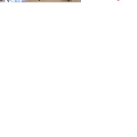
marzo 20, 2026
utbolistas, famosos, influencers
 mucho pádel en la presentación
el adidas padel Tour 2026
Pádel Amateur
marzo 3, 2026
efinidos los billetes al cuadro
incipal masculino del Gijón P2