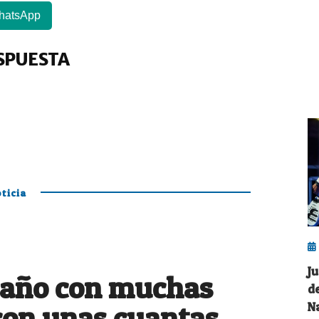
hatsApp
SPUESTA
ticia
J
 año con muchas
d
con unas cuantas
N