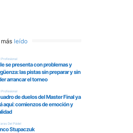
 más
leído