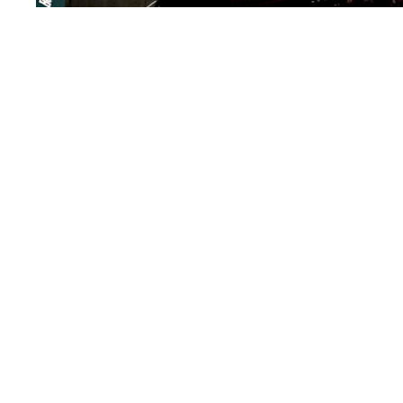
Llegamos al ecuador de la temporada, a la mitad del 
pequeña retrospectiva de lo que han sido los primer
recuerdo para no olvidarnos de lo mejor, pero tampoc
A lo largo de estas semanas iremos palpando la opinió
universo pádel, en concreto periodistas o creadores 
la actualidad del deporte de la pala y que son, por e
sobre lo que nos ha dejado la primera parte de la te
Empezamos, como es lógico, por quien suscribe las n
máximo responsable de nuestro periódico,
PadelSpai
ha visto el pádel tanto a nivel profesional como amat