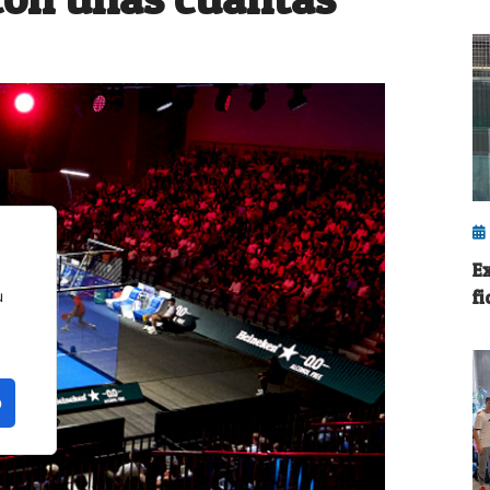
E
fi
u
o