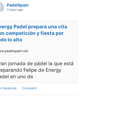
PadelSpain
3 days ago
nergy Padel prepara una cita
on competición y fiesta por
odo lo alto
w.padelspain.net
ran jornada de pádel la que está
reparando Felipe de Energy
adel en uno de
en Facebook
·
Compartir