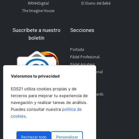
RRHHDigital
El Diario del Bebé
The Imagine House
Suscríbete a nuestro
Secciones
boletín
Portada
Pádel Profesional
Pádel Amateur
Pádel Internacional
Valoramos tu privacidad
Entrevistas
Material
EDS21 utiliza cookies propias y de
World Padel Awards
terceros para mejorar tu experiencia de
Contacto
navegación y realizar tareas de análisis.
Publicidad
Puedes consultar nuestra
política de
Aviso Legal
cookies
.
Rechazar todo
Personalizar