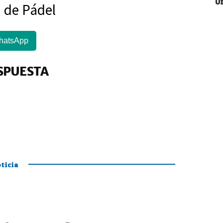
U
a de Pádel
hatsApp
SPUESTA
ticia