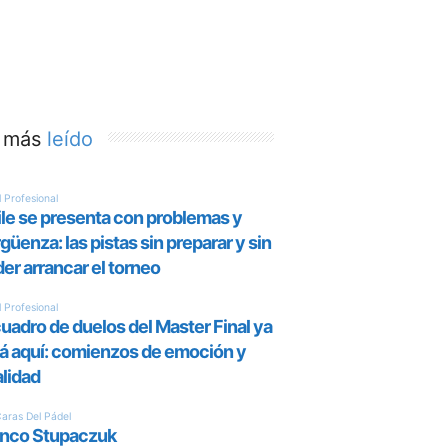
 más
leído