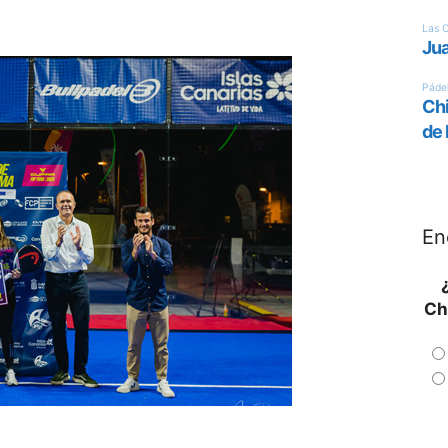
En
Ch