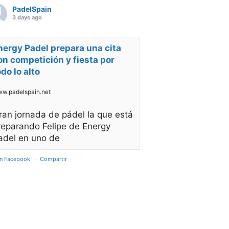
PadelSpain
3 days ago
nergy Padel prepara una cita
on competición y fiesta por
odo lo alto
w.padelspain.net
ran jornada de pádel la que está
reparando Felipe de Energy
adel en uno de
en Facebook
·
Compartir