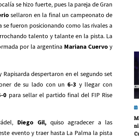
ocalía se hizo fuerte, pues la pareja de Gran
erio
sellaron en la final un campeonato de
da se fueron posicionando como las rivales a
rrochando talento y talante en la pista. La
 formada por la argentina
Mariana Cuervo
y
 y Rapisarda despertaron en el segundo set
poner de su lado con un
6-3
y llegar con
6-0
para sellar el partido final del FIP Rise
M
Pádel,
Diego Gil,
quiso agradecer a las
ni
este evento y traer hasta La Palma la pista
C