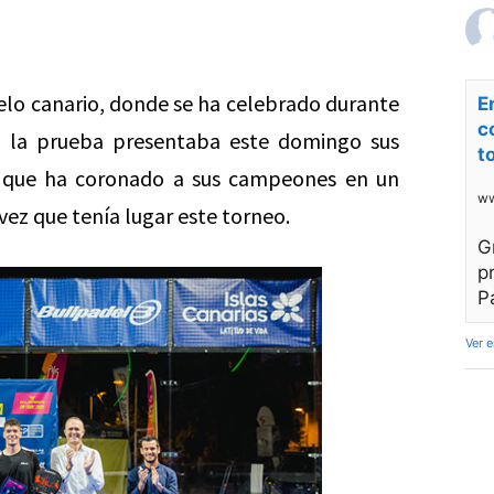
elo canario, donde se ha celebrado durante
E
c
;
la prueba presentaba este domingo sus
t
as que ha coronado a sus campeones en un
ww
vez que tenía lugar este torneo.
G
p
P
Ver 