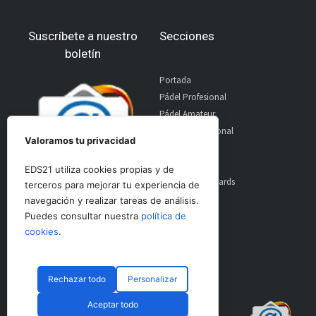
Suscríbete a nuestro
Secciones
boletín
Portada
Pádel Profesional
Pádel Amateur
Pádel Internacional
Valoramos tu privacidad
Entrevistas
Material
EDS21 utiliza cookies propias y de
World Padel Awards
terceros para mejorar tu experiencia de
Contacto
navegación y realizar tareas de análisis.
Publicidad
Puedes consultar nuestra
política de
Aviso Legal
cookies
.
Rechazar todo
Personalizar
© CopyRight 2024 PadelSpain
Aceptar todo