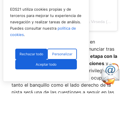
EDS21 utiliza cookies propias y de
terceros para mejorar tu experiencia de
Una publicación compartida de Veronica Virseda (@verovirseda)
navegación y realizar tareas de análisis.
Puedes consultar nuestra
política de
cookies
.
Con el mercado de parejas todavía en
movimiento y varios cambios por anunciar tras
Rechazar todo
Personalizar
el verano,
Virseda inicia una nueva etapa con la
mirada puesta en recuperar sensaciones
y
Aceptar todo
volver a pelear por posiciones de privilegio en
el circuito. La incógnita sobre quién ocupará
tanto el banquillo como el lado derecho de la
pista será una de las cuestiones a seguir en las
próximas semanas.