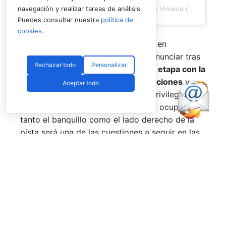
Una publicación compartida de Veronica Virseda (@verovirseda)
navegación y realizar tareas de análisis.
Puedes consultar nuestra
política de
cookies
.
Con el mercado de parejas todavía en
movimiento y varios cambios por anunciar tras
Rechazar todo
Personalizar
el verano,
Virseda inicia una nueva etapa con la
mirada puesta en recuperar sensaciones
y
Aceptar todo
volver a pelear por posiciones de privilegio en
el circuito. La incógnita sobre quién ocupará
tanto el banquillo como el lado derecho de la
pista será una de las cuestiones a seguir en las
próximas semanas.
Siguiente noticia