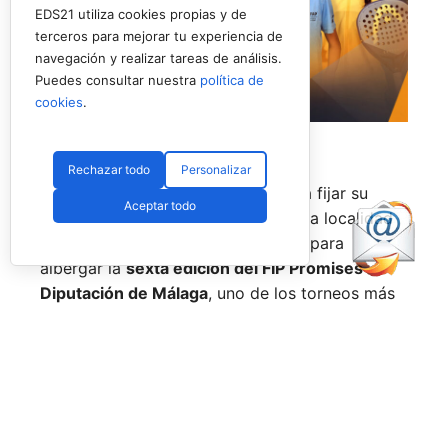
EDS21 utiliza cookies propias y de
terceros para mejorar tu experiencia de
navegación y realizar tareas de análisis.
Puedes consultar nuestra
política de
cookies
.
Rechazar todo
Personalizar
El pádel base internacional vuelve a fijar su
Aceptar todo
mirada en la provincia de Málaga. La localidad
de
Alhaurín de la Torre
se prepara para
albergar la
sexta edición del FIP Promises
Diputación de Málaga
, uno de los torneos más
longevos y consolidados del circuito de
menores de la
Federación Internacional de
Pádel (FIP)
, cuya estructura se despliega en
cuatro continentes.
Organizado por la
Federación Andaluza de