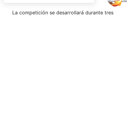
La competición se desarrollará durante tres
jornadas. Tras una fase de grupos entre el
viernes y el sábado, los mejores equipos
accederán a las finales del domingo, en una
jornada que combinará deporte y actividades
para los asistentes con el objetivo de convertir
el evento en una experiencia más allá de la
competición. Música en directo, activaciones y
espacios de ocio completarán la programación.