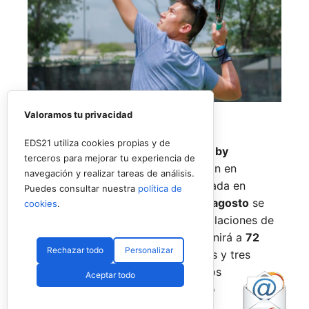
Valoramos tu privacidad
EDS21 utiliza cookies propias y de
El
Rafa Nadal Academy Padel Tour by
terceros para mejorar tu experiencia de
Playtomic
cerrará su primera edición en
navegación y realizar tareas de análisis.
Estados Unidos con una última parada en
Puedes consultar nuestra
política de
Nueva York
, donde del
14 al 16 de agosto
se
cookies
.
disputará el torneo final en las instalaciones de
Reserve Hudson Yards
. La cita reunirá a
72
Rechazar todo
Personalizar
jugadores
, repartidos en 36 parejas y tres
categorías, para decidir a los últimos
Aceptar todo
campeones del circuito en territorio
estadounidense.