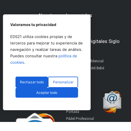
Nuestras redes sociales
Valoramos tu privacidad
EDS21 utiliza cookies propias y de
Otros medios del Grupo Ediciones Digitales Siglo
terceros para mejorar tu experiencia de
21
navegación y realizar tareas de análisis.
Puedes consultar nuestra
política de
AltoDirectivo
GolfConfidencial
cookies
.
RRHHDigital
El Diario del Bebé
The Imagine House
Rechazar todo
Personalizar
Aceptar todo
Suscríbete a nuestro
Secciones
boletín
Portada
Pádel Profesional
Pádel Amateur