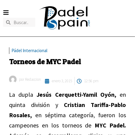
Pádel Internacional
Torneos de MYC Padel
por
Redaccion
enero 3, 2015
12:56 pm
La dupla
Jesús Cerquetti-Yamil Oyón,
en
quinta división y
Cristian Tariffa-Pablo
Rosales,
en séptima categoría, fueron los
campeones en los torneos de
MYC Padel.