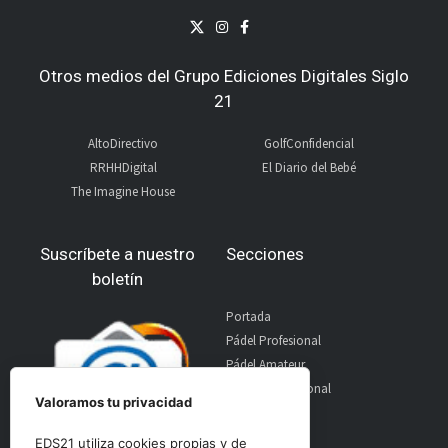
Otros medios del Grupo Ediciones Digitales Siglo
21
AltoDirectivo
GolfConfidencial
RRHHDigital
El Diario del Bebé
The Imagine House
Suscríbete a nuestro
Secciones
boletín
Portada
Pádel Profesional
Pádel Amateur
Pádel Internacional
Valoramos tu privacidad
Entrevistas
Material
EDS21 utiliza cookies propias y de