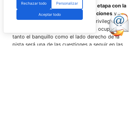
Rechazar todo
Personalizar
el verano,
Virseda inicia una nueva etapa con la
mirada puesta en recuperar sensaciones
y
Aceptar todo
volver a pelear por posiciones de privilegio en
el circuito. La incógnita sobre quién ocupará
tanto el banquillo como el lado derecho de la
pista será una de las cuestiones a seguir en las
próximas semanas.
Facebook
PadelSpain
5 days ago