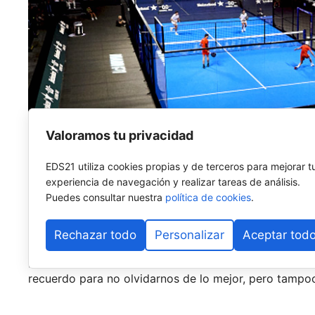
Valoramos tu privacidad
EDS21 utiliza cookies propias y de terceros para mejorar t
experiencia de navegación y realizar tareas de análisis.
Puedes consultar nuestra
política de cookies
.
Rechazar todo
Personalizar
Aceptar tod
Llegamos al ecuador de la temporada, a la mitad del 
pequeña retrospectiva de lo que han sido los primer
recuerdo para no olvidarnos de lo mejor, pero tampoc
A lo largo de estas semanas iremos palpando la opinió