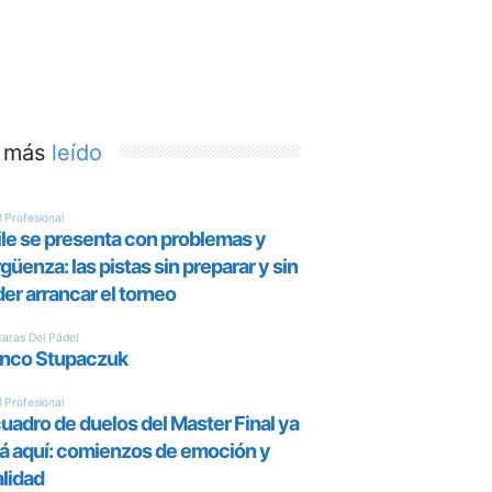
 más
leído