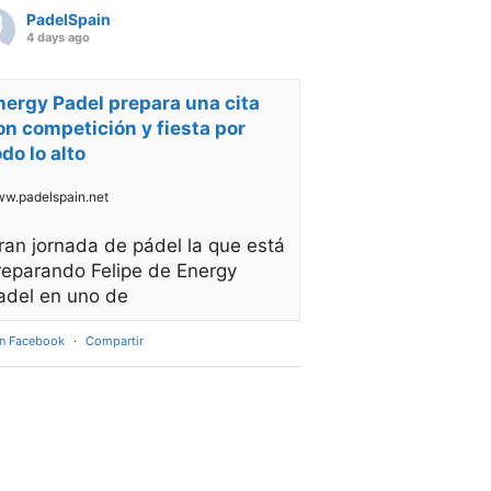
PadelSpain
4 days ago
nergy Padel prepara una cita
on competición y fiesta por
odo lo alto
w.padelspain.net
ran jornada de pádel la que está
reparando Felipe de Energy
adel en uno de
en Facebook
·
Compartir