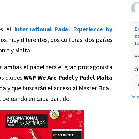
es el
International Padel Experience by
E
c
ios muy diferentes, dos culturas, dos países
t
onia y Malta.
ww
en ambas el pádel será el gran protagonista
G
os clubes
WAP We Are Padel
y
Padel Malta
p
P
eba y que buscarán el acceso al Master Final,
Ver 
, peleando en cada partido.