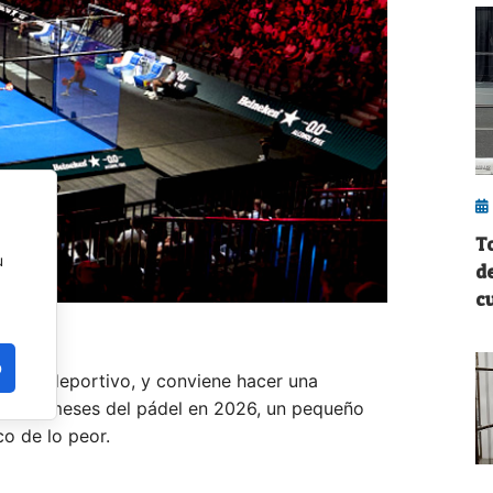
T
u
d
cu
o
curso deportivo, y conviene hacer una
os 6-7 meses del pádel en 2026, un pequeño
o de lo peor.
n de diferentes actores y actrices del