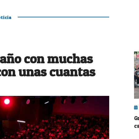
ticia
 año con muchas
con unas cuantas
G
c