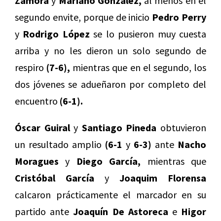
Zamora
y
Mariano González,
al menos en el
segundo envite, porque de inicio
Pedro Perry
y
Rodrigo López
se lo pusieron muy cuesta
arriba y no les dieron un solo segundo de
respiro
(7-6),
mientras que en el segundo, los
dos jóvenes se adueñaron por completo del
encuentro
(6-1).
Óscar Guiral
y
Santiago Pineda
obtuvieron
un resultado amplio
(6-1
y
6-3)
ante
Nacho
Moragues
y
Diego García,
mientras que
Cristóbal García
y
Joaquim Florensa
calcaron prácticamente el marcador en su
partido ante
Joaquín De Astoreca
e
Higor