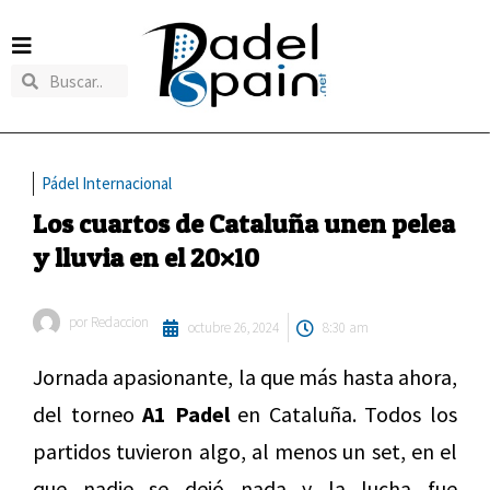
Pádel Internacional
Los cuartos de Cataluña unen pelea
y lluvia en el 20×10
por
Redaccion
octubre 26, 2024
8:30 am
Jornada apasionante, la que más hasta ahora,
del torneo
A1 Padel
en Cataluña. Todos los
partidos tuvieron algo, al menos un set, en el
que nadie se dejó nada y la lucha fue