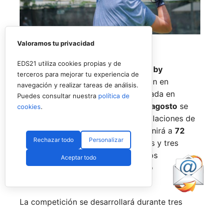
Valoramos tu privacidad
EDS21 utiliza cookies propias y de
El
Rafa Nadal Academy Padel Tour by
terceros para mejorar tu experiencia de
Playtomic
cerrará su primera edición en
navegación y realizar tareas de análisis.
Estados Unidos con una última parada en
Puedes consultar nuestra
política de
Nueva York
, donde del
14 al 16 de agosto
se
cookies
.
disputará el torneo final en las instalaciones de
Reserve Hudson Yards
. La cita reunirá a
72
Rechazar todo
Personalizar
jugadores
, repartidos en 36 parejas y tres
categorías, para decidir a los últimos
Aceptar todo
campeones del circuito en territorio
estadounidense.
La competición se desarrollará durante tres
jornadas. Tras una fase de grupos entre el