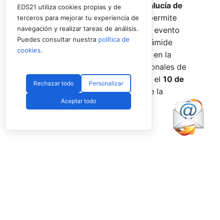
fechas los
Internacionales de Andalucía de
EDS21 utiliza cookies propias y de
Menores 2026
. Esta cita paralela permite
terceros para mejorar tu experiencia de
navegación y realizar tareas de análisis.
incorporar la categoría
benjamín
al evento
Puedes consultar nuestra
política de
global, completando así toda la pirámide
cookies
.
formativa.
El plazo para registrarse en la
categoría benjamín de los Internacionales de
Andalucía permanece abierto hasta el
10 de
Rechazar todo
Personalizar
agosto
a través de la web oficial de la
Aceptar todo
Federación.
Facebook
PadelSpain